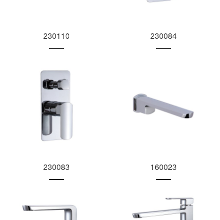
230110
230084
230083
160023